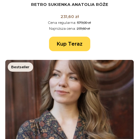
RETRO SUKIENKA ANATOLIA RÓŻE
Cena promocyjna
231,60 zł
Cena regularna:
579,00 zł
Najniższa cena:
231,60 zł
Kup Teraz
Bestseller