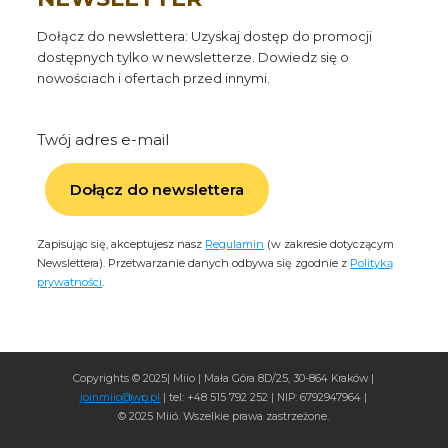
Dołącz do newslettera: Uzyskaj dostęp do promocji
dostępnych tylko w newsletterze. Dowiedz się o
nowościach i ofertach przed innymi.
Twój adres e-mail
Dołącz do newslettera
Zapisując się, akceptujesz nasz
Regulamin
(w zakresie dotyczącym
Newslettera). Przetwarzanie danych odbywa się zgodnie z
Polityką
prywatności
.
Copyrights © 2025| Miio | Mała Góra 8D/25, 30-864 Kraków |
joinmiio@wp.pl
| tel: +48 515 792 252 | NIP: 6792947964 |
© 2025 Miió. Wszelkie prawa zastrzeżone.